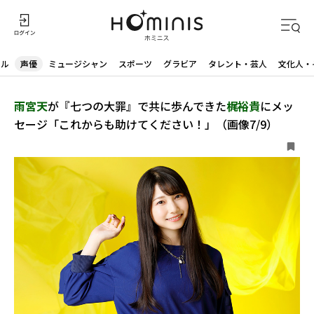
ドル
声優
ミュージシャン
スポーツ
グラビア
タレント・芸人
文化人・
雨宮天
が『七つの大罪』で共に歩んできた
梶裕貴
にメッ
セージ「これからも助けてください！」（画像7/9）