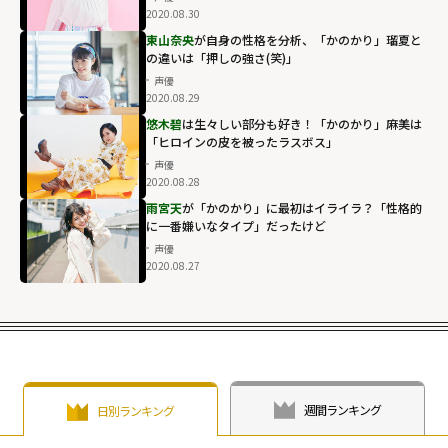
2020.08.30
東山奈央
が自身の性格を分析、「かのかり」瑠夏と
の違いは「押しの強さ(笑)」
声優
2020.08.29
悠木碧
は生々しい部分も好き！「かのかり」麻美は
「ヒロインの皮を被ったラスボス」
声優
2020.08.28
雨宮天
が「かのかり」に最初はイライラ？「性格的
に一番嫌いなタイプ」だったけど
声優
2020.08.27
週間ランキング
日別ランキング