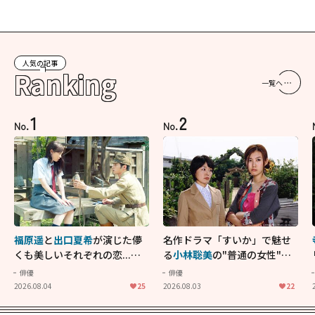
人気の記事
Ranking
一覧へ
1
2
No.
No.
福原遥
と
出口夏希
が演じた儚
名作ドラマ「すいか」で魅せ
くも美しいそれぞれの恋...生
る
小林聡美
の"普通の女性"が
きることの尊さを教えてくれ
大人に刺さる...映画「かもめ
俳優
俳優
た映画「あの花が咲く丘で、
食堂」にも通じる静かな芝居
2026.08.04
25
2026.08.03
22
君とまた出会えたら。」