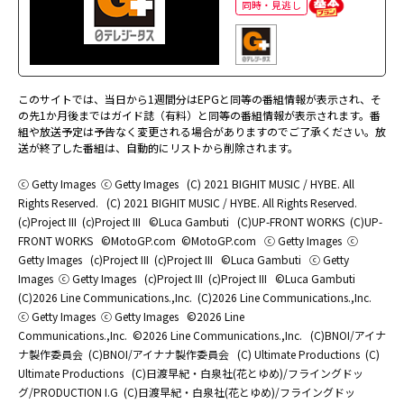
同時・見逃し
このサイトでは、当日から1週間分はEPGと同等の番組情報が表示され、そ
の先1か月後まではガイド誌（有料）と同等の番組情報が表示されます。番
組や放送予定は予告なく変更される場合がありますのでご了承ください。放
送が終了した番組は、自動的にリストから削除されます。
ⓒ Getty Images
ⓒ Getty Images
(C) 2021 BIGHIT MUSIC / HYBE. All
Rights Reserved.
(C) 2021 BIGHIT MUSIC / HYBE. All Rights Reserved.
(c)Project III
(c)Project III
©Luca Gambuti
(C)UP-FRONT WORKS
(C)UP-
FRONT WORKS
©MotoGP.com
©MotoGP.com
ⓒ Getty Images
ⓒ
Getty Images
(c)Project III
(c)Project III
©Luca Gambuti
ⓒ Getty
Images
ⓒ Getty Images
(c)Project III
(c)Project III
©Luca Gambuti
(C)2026 Line Communications.,Inc.
(C)2026 Line Communications.,Inc.
ⓒ Getty Images
ⓒ Getty Images
©2026 Line
Communications.,Inc.
©2026 Line Communications.,Inc.
(C)BNOI/アイナ
ナ製作委員会
(C)BNOI/アイナナ製作委員会
(C) Ultimate Productions
(C)
Ultimate Productions
(C)日渡早紀・白泉社(花とゆめ)/フライングドッ
グ/PRODUCTION I.G
(C)日渡早紀・白泉社(花とゆめ)/フライングドッ