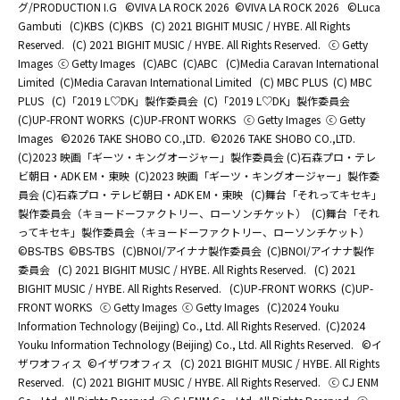
グ/PRODUCTION I.G
©️VIVA LA ROCK 2026
©️VIVA LA ROCK 2026
©Luca
Gambuti
(C)KBS
(C)KBS
(C) 2021 BIGHIT MUSIC / HYBE. All Rights
Reserved.
(C) 2021 BIGHIT MUSIC / HYBE. All Rights Reserved.
ⓒ Getty
Images
ⓒ Getty Images
(C)ABC
(C)ABC
(C)Media Caravan International
Limited
(C)Media Caravan International Limited
(C) MBC PLUS
(C) MBC
PLUS
(C)「2019 L♡DK」製作委員会
(C)「2019 L♡DK」製作委員会
(C)UP-FRONT WORKS
(C)UP-FRONT WORKS
ⓒ Getty Images
ⓒ Getty
Images
©2026 TAKE SHOBO CO.,LTD.
©2026 TAKE SHOBO CO.,LTD.
(C)2023 映画「ギーツ・キングオージャー」製作委員会 (C)石森プロ・テレ
ビ朝日・ADK EM・東映
(C)2023 映画「ギーツ・キングオージャー」製作委
員会 (C)石森プロ・テレビ朝日・ADK EM・東映
(C)舞台「それってキセキ」
製作委員会（キョードーファクトリー、ローソンチケット）
(C)舞台「それ
ってキセキ」製作委員会（キョードーファクトリー、ローソンチケット）
©BS-TBS
©BS-TBS
(C)BNOI/アイナナ製作委員会
(C)BNOI/アイナナ製作
委員会
(C) 2021 BIGHIT MUSIC / HYBE. All Rights Reserved.
(C) 2021
BIGHIT MUSIC / HYBE. All Rights Reserved.
(C)UP-FRONT WORKS
(C)UP-
FRONT WORKS
ⓒ Getty Images
ⓒ Getty Images
(C)2024 Youku
Information Technology (Beijing) Co., Ltd. All Rights Reserved.
(C)2024
Youku Information Technology (Beijing) Co., Ltd. All Rights Reserved.
©イ
ザワオフィス
©イザワオフィス
(C) 2021 BIGHIT MUSIC / HYBE. All Rights
Reserved.
(C) 2021 BIGHIT MUSIC / HYBE. All Rights Reserved.
ⓒ CJ ENM