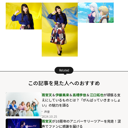
Related
この記事を見た人へのおすすめ
雨宮天
＆
伊藤美来
＆
高橋李依
＆
江口拓也
が頑張る支
えにしているものとは？「がんばっていきまっしょ
い」の魅力を語る
声優
2024.10.25
雨宮天
が10周年のアニバーサリーツアーを完走！涙
声でファンに感謝を届ける