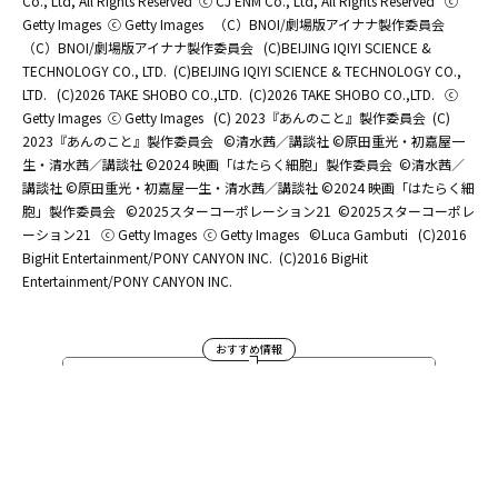
Co., Ltd, All Rights Reserved
ⓒ CJ ENM Co., Ltd, All Rights Reserved
ⓒ
Getty Images
ⓒ Getty Images
（C）BNOI/劇場版アイナナ製作委員会
（C）BNOI/劇場版アイナナ製作委員会
(C)BEIJING IQIYI SCIENCE &
TECHNOLOGY CO., LTD.
(C)BEIJING IQIYI SCIENCE & TECHNOLOGY CO.,
LTD.
(C)2026 TAKE SHOBO CO.,LTD.
(C)2026 TAKE SHOBO CO.,LTD.
ⓒ
Getty Images
ⓒ Getty Images
(C) 2023『あんのこと』製作委員会
(C)
2023『あんのこと』製作委員会
©清水茜／講談社 ©原田重光・初嘉屋一
生・清水茜／講談社 ©2024 映画「はたらく細胞」製作委員会
©清水茜／
講談社 ©原田重光・初嘉屋一生・清水茜／講談社 ©2024 映画「はたらく細
胞」製作委員会
©2025スターコーポレーション21
©2025スターコーポレ
ーション21
ⓒ Getty Images
ⓒ Getty Images
©Luca Gambuti
(C)2016
BigHit Entertainment/PONY CANYON INC.
(C)2016 BigHit
Entertainment/PONY CANYON INC.
おすすめ情報