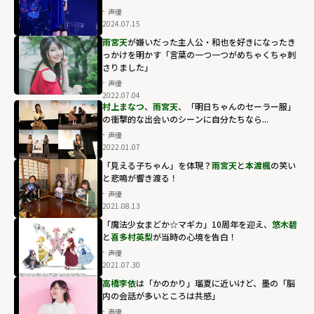
声優
2024.07.15
雨宮天
が嫌いだった主人公・和也を好きになったき
っかけを明かす「言葉の一つ一つがめちゃくちゃ刺
さりました」
声優
2022.07.04
村上まなつ
、
雨宮天
、「明日ちゃんのセーラー服」
の衝撃的な出会いのシーンに自分たちなら...
声優
2022.01.07
「見える子ちゃん」を体現？
雨宮天
と
本渡楓
の笑い
と悲鳴が響き渡る！
声優
2021.08.13
「魔法少女まどか☆マギカ」10周年を迎え、
悠木碧
と
喜多村英梨
が当時の心境を告白！
声優
2021.07.30
高橋李依
は「かのかり」瑠夏に近いけど、墨の「脳
内の会話が多いところは共感」
声優