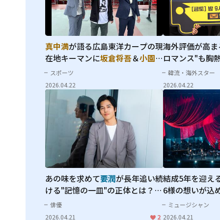
イ・ジェフンの
真中満
が語る広島東洋カープの現
海外評価が高ま
「模範タクシー
在地――キーマンに
坂倉将吾
＆
小園海
ロマンス"も胸熱.
に支持が集まる
斗
を指名
の最高のアタリ
スポーツ
韓流・海外スター
width="304" h
ー」シリーズ最
2026.04.22
2026.04.22
loading="lazy"
るワケ
fetchpriority="
あの味を求めて――
要潤
が長年追い続
結成5年を迎え
ける"記憶の一皿"の正体とは？
6様の想いが込
【#推シゴトーク】
他、全18曲の
俳優
ミュージシャン
了される伝統の
2026.04.21
2
2026.04.21