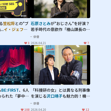
最高のアタリ役！
る
笠松将
との"ブ
石原さとみ
が"おじさん"を好演？
」シリーズ最新作
..
イ・ジェフン
若手時代の意欲作「椿山課長の七
ワケ"
役！「模範タクシ
日間」で見せた、コミカルの中に
俳優
eight="203"
新作に支持が集ま
も光る確かな表現力
3
2026.04.21
7
high">
る
BE:FIRST
、6人
「科捜研の女」とは異なる刑事像
められた「夢中」
を演じる
沢口靖子
も魅力的！機動
セットリストに魅
捜査隊を舞台にした「警視庁機動
俳優
「MTV
捜査隊216 長い夜」
108
2026.04.20
12