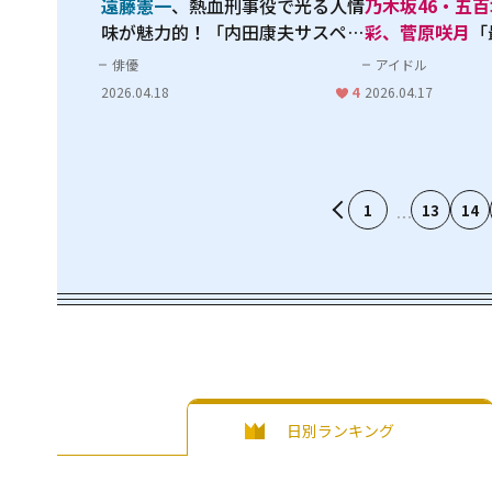
遠藤憲一
、熱血刑事役で光る人情
乃木坂46・五
味が魅力的！「内田康夫サスペン
彩、菅原咲月
「
ス 多摩湖畔殺人事件～丹波篠
上がったのはい
俳優
アイドル
山・酒田・秋田を結ぶ殺人ルート
ュー・アザーカ
2026.04.18
4
2026.04.17
1000kmの謎～」
【HOMINIS限
1
13
14
日別ランキング