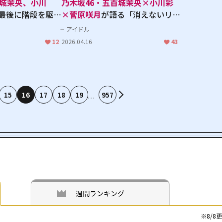
百城茉央、小川
乃木坂46・五百城茉央×小川彩
最後に階段を駆け
×菅原咲月
が語る「消えないリス
つだ？」インタビ
ペクト」
梅澤美波
卒業を前に誓
アイドル
ット集
う"グループの空気感"の守り方
12
2026.04.16
43
定】
【「最後に階段を駆け上がったの
はいつだ？」インタビュー】
15
16
17
18
19
957
週間ランキング
※
8/8
更