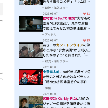
散らす痛快コメディ「キム課長
とソ理事～Bravo! Your Life
韓流・海外スター
～」
2026.08.07
11
松村北斗(SixTONES)
"実写版の
重責"を跳ね除け、見事な演技
で応えてみせた初の単独主演映
画「秒速5センチメートル」
アイドル
2026.08.07
15
若き日の
カン・ドンウォン
の儚
さと輝き "少女漫画"から飛び出
したかのよう"と評された「オ
オカミの誘惑」
韓流・海外スター
2026.08.07
小泉孝太郎
、40代半ば過ぎで得
た渋みと軽さの絶妙なバランス
「精神分析医 氷室想介の事件簿
３」で見せる進化
俳優
2026.08.07
宮田俊哉(Kis-My-Ft2)
が2頭の
ジャガーの物語を情感豊かに語