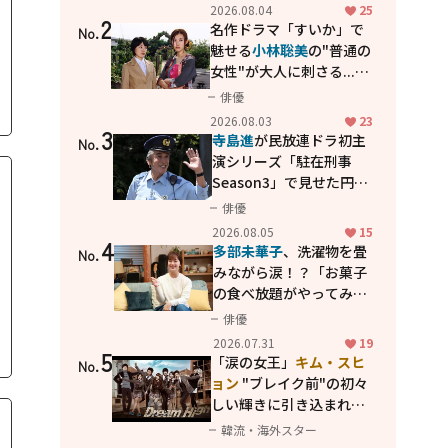
花が咲く丘で、君とまた出
2026.08.04
25
2
会えたら。」
名作ドラマ「すいか」で
No.
魅せる
小林聡美
の"普通の
女性"が大人に刺さる...映
画「かもめ食堂」にも通
俳優
じる静かな芝居
2026.08.03
23
3
寺島進
が民放連ドラ初主
No.
演シリーズ「駐在刑事
Season3」で見せた円熟
の演技
俳優
2026.08.05
15
4
多部未華子
、洗濯物を畳
No.
みながら涙！？「お菓子
の食べ放題がやってみた
い」ハンディファン4台の
俳優
暑さ対策も明かす
2026.07.31
19
5
「涙の女王」
キム・スヒ
No.
ョン
"ブレイク前"の初々
しい輝きに引き込まれ
る...
2PM テギョン
ら豪華
韓流・海外スター
共演の青春名作「ドリー