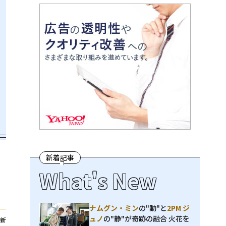
新着記事
What's New
ナムグン・ミン
の"動"と
2PM ジ
ュノ
の"静"が奇跡の融合 火花を
新