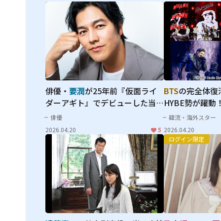
Unplugged」
俳優・
要潤
が25年前『仮面ライ
BTS
の完全体復
ダーアギト』でデビューした当時
HYBE勢が躍動
の自分に伝えたいこととは？
見えた
ENHYPE
俳優
韓流・海外スター
ソロも鮮烈な
T
2026.04.20
5
2026.04.20
TOGETHER
ら、
象徴する"国立