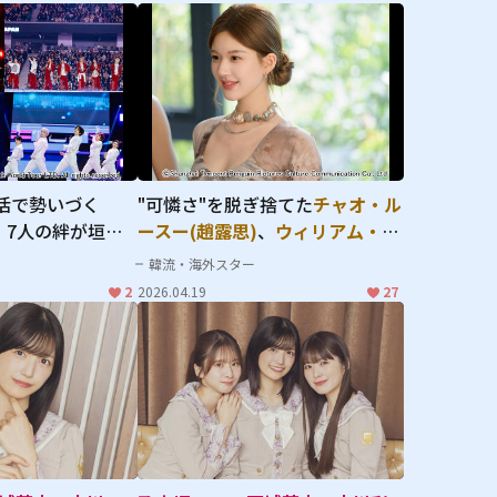
チャオ・ルースー(趙露思)、
ウィ
活で勢いづく
"可憐さ"を脱ぎ捨てた
チャオ・ル
リアム・チャン(陳偉霆)
との"誰
！7人の絆が垣間
ースー(趙露思)
、
ウィリアム・チ
もが羨む夫婦像"が反響を呼んだ
N
、
ヨンジュン
の
ャン(陳偉霆)
との"誰もが羨む夫
韓流・海外スター
「私の完璧な結婚」"
OMORROW X
婦像"が反響を呼んだ「私の完璧
2
2026.04.19
27
width="304" height="203"
K-POPの勢いを
な結婚」
loading="lazy"
競技場"の熱狂
fetchpriority="high">