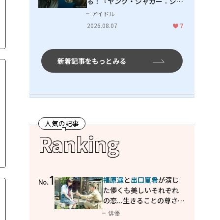
る！『ヤング・ジャガー：ジャ
ングル王への道』『ジャガーと
アイドル
ウミガメの物語：熱帯林の守護
2026.08.07
7
神』で見せるナレーションの妙
新着記事をもっとみる
人気の記事
Ranking
1
福原遥
と
出口夏希
が演じ
No.
た儚くも美しいそれぞれ
の恋...生きることの尊さを
教えてくれた映画「あの
俳優