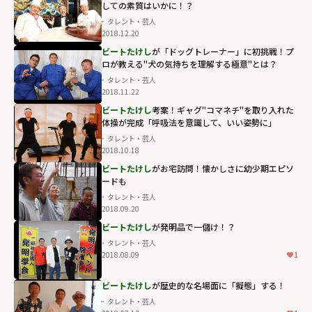
しての素質はいかに！？
タレント・芸人
2018.12.20
ビートたけし
が「ドッグトレーナー」に初挑戦！プ
ロが教える"犬の気持ちを理解する極意"とは？
タレント・芸人
2018.11.22
ビートたけし
考案！ギャグ"コマネチ"を取り入れた
体操が完成「呼吸法を意識して、いい姿勢に」
タレント・芸人
2018.10.18
ビートたけし
がお宅訪問！懐かしさに幼少期エピソ
ードも
タレント・芸人
2018.09.20
ビートたけし
が発明品で一儲け！？
タレント・芸人
2018.08.09
1
ビートたけし
が歴史的な名場面に「擬態」する！
タレント・芸人