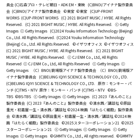
員会 (C)石森プロ・テレビ朝日・ADK EM・東映
(C)BNOI/アイナナ製作委員
会
(C)BNOI/アイナナ製作委員会
©東宝
©東宝
(C)UP-FRONT
WORKS
(C)UP-FRONT WORKS
(C) 2021 BIGHIT MUSIC / HYBE. All Rights
Reserved.
(C) 2021 BIGHIT MUSIC / HYBE. All Rights Reserved.
ⓒ Getty
Images
ⓒ Getty Images
(C)2024 Youku Information Technology (Beijing)
Co., Ltd. All Rights Reserved.
(C)2024 Youku Information Technology
(Beijing) Co., Ltd. All Rights Reserved.
©イザワオフィス
©イザワオフィス
(C) 2021 BIGHIT MUSIC / HYBE. All Rights Reserved.
(C) 2021 BIGHIT
MUSIC / HYBE. All Rights Reserved.
ⓒ CJ ENM Co., Ltd, All Rights
Reserved
ⓒ CJ ENM Co., Ltd, All Rights Reserved
ⓒ Getty Images
ⓒ
Getty Images
（C）BNOI/劇場版アイナナ製作委員会
（C）BNOI/劇場版ア
イナナ製作委員会
(C)BEIJING IQIYI SCIENCE & TECHNOLOGY CO., LTD.
(C)BEIJING IQIYI SCIENCE & TECHNOLOGY CO., LTD.
原作：モンキー・パ
ンチ (C)TMS・NTV
原作：モンキー・パンチ (C)TMS・NTV
©BS-
TBS
©BS-TBS
ⓒ Getty Images
ⓒ Getty Images
(C) 2023『あんのこと』
製作委員会
(C) 2023『あんのこと』製作委員会
©清水茜／講談社 ©原田
重光・初嘉屋一生・清水茜／講談社 ©2024 映画「はたらく細胞」製作委員
会
©清水茜／講談社 ©原田重光・初嘉屋一生・清水茜／講談社 ©2024 映
画「はたらく細胞」製作委員会
©2025スターコーポレーション21
©2025
スターコーポレーション21
ⓒ Getty Images
ⓒ Getty Images
ⓒ Getty
Images
ⓒ Getty Images
©GMMTV Co., Ltd., All rights reserved.
©GMMTV