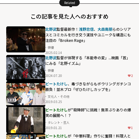
Related
この記事を見た人へのおすすめ
北野武
監督最新作！
浅野忠信
、
大森南朋
らのシリア
スとコミカルを行き交う演技やユニークな構造にも
注目の「Broken Rage」
俳優
2025.02.14
北野武
監督が体現する「本能寺の変」...映画「首」
にみる「北野イズム」
俳優
2024.07.20
2
ビートたけし
、毒づきながらもボウリングガチンコ
勝負！並木プロ「ぜひたけしカップを」
文化人・その他
2019.03.25
ビートたけし
が"殺陣師"に挑戦！無茶ぶりありの爆
笑の展開へ！？
タレント・芸人
2019.01.21
1
ビートたけし
が「中華料理」作りに奮闘！料理人と