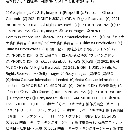
送が終了した番組は、自動的にリストから削除されます。
ⓒ Getty Images
ⓒ Getty Images
(c)Project III
(c)Project III
©Luca
Gambuti
(C) 2021 BIGHIT MUSIC / HYBE. All Rights Reserved.
(C) 2021
BIGHIT MUSIC / HYBE. All Rights Reserved.
(C)UP-FRONT WORKS
(C)UP-
FRONT WORKS
ⓒ Getty Images
ⓒ Getty Images
©2026 Line
Communications.,Inc.
©2026 Line Communications.,Inc.
(C)BNOI/アイナ
ナ製作委員会
(C)BNOI/アイナナ製作委員会
(C) Ultimate Productions
(C)
Ultimate Productions
(C)日渡早紀・白泉社(花とゆめ)/フライングドッ
グ/PRODUCTION I.G
(C)日渡早紀・白泉社(花とゆめ)/フライングドッ
グ/PRODUCTION I.G
©Luca Gambuti
(C)KBS
(C)KBS
(C) 2021 BIGHIT
MUSIC / HYBE. All Rights Reserved.
(C) 2021 BIGHIT MUSIC / HYBE. All
Rights Reserved.
ⓒ Getty Images
ⓒ Getty Images
(C)ABC
(C)ABC
(C)Media Caravan International Limited
(C)Media Caravan International
Limited
(C) MBC PLUS
(C) MBC PLUS
(C)「2019 L♡DK」製作委員会
(C)
「2019 L♡DK」製作委員会
(C)UP-FRONT WORKS
(C)UP-FRONT WORKS
ⓒ Getty Images
ⓒ Getty Images
©2026 TAKE SHOBO CO.,LTD.
©2026
TAKE SHOBO CO.,LTD.
(C)舞台「それってキセキ」製作委員会（キョードー
ファクトリー、ローソンチケット）
(C)舞台「それってキセキ」製作委員会
（キョードーファクトリー、ローソンチケット）
©BS-TBS
©BS-TBS
(C)2023 映画「ギーツ・キングオージャー」製作委員会 (C)石森プロ・テレ
ビ朝日・ADK EM・東映
(C)2023 映画「ギーツ・キングオージャー」製作委