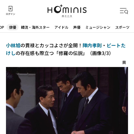
OP
俳優
韓流・海外スター
アイドル
声優
ミュージシャン
スポーツ
小林旭
の貫禄とカッコよさが全開！
陣内孝則
・
ビートた
けし
の存在感も際立つ「修羅の伝説」（画像3/3）