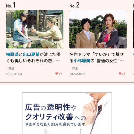
1
2
No.
No.
福原遥
と
出口夏希
が演じた儚
名作ドラマ「すいか」で魅せ
くも美しいそれぞれの恋...生
る
小林聡美
の"普通の女性"が
きることの尊さを教えてくれ
大人に刺さる...映画「かもめ
俳優
俳優
た映画「あの花が咲く丘で、
食堂」にも通じる静かな芝居
2026.08.04
27
2026.08.03
23
君とまた出会えたら。」