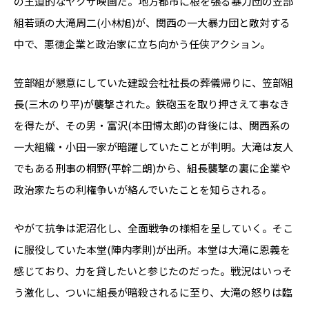
の王道的なヤクザ映画だ。地方都市に根を張る暴力団の笠部
組若頭の大滝周二(小林旭)が、関西の一大暴力団と敵対する
中で、悪徳企業と政治家に立ち向かう任侠アクション。
笠部組が懇意にしていた建設会社社長の葬儀帰りに、笠部組
長(三木のり平)が襲撃された。鉄砲玉を取り押さえて事なき
を得たが、その男・富沢(本田博太郎)の背後には、関西系の
一大組織・小田一家が暗躍していたことが判明。大滝は友人
でもある刑事の桐野(平幹二朗)から、組長襲撃の裏に企業や
政治家たちの利権争いが絡んでいたことを知らされる。
やがて抗争は泥沼化し、全面戦争の様相を呈していく。そこ
に服役していた本堂(陣内孝則)が出所。本堂は大滝に恩義を
感じており、力を貸したいと参じたのだった。戦況はいっそ
う激化し、ついに組長が暗殺されるに至り、大滝の怒りは臨