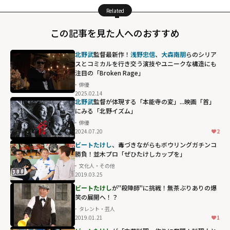
Related
この記事を見た人へのおすすめ
北野武
監督最新作！
浅野忠信
、
大森南朋
らのシリア
スとコミカルを行き交う演技やユニークな構造にも
注目の「Broken Rage」
俳優
2025.02.14
北野武
監督が体現する「本能寺の変」...映画「首」
にみる「北野イズム」
俳優
2024.07.20
2
ビートたけし
、毒づきながらもボウリングガチンコ
勝負！並木プロ「ぜひたけしカップを」
文化人・その他
2019.03.25
ビートたけし
が"殺陣師"に挑戦！無茶ぶりありの爆
笑の展開へ！？
タレント・芸人
2019.01.21
1