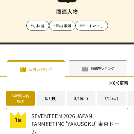
関連人物
#小林 旭
#陣内 孝則
#ビートたけし
週間ランキング
日別ランキング
※
8/8
更新
24時間以内
8/9(日)
8/10(月)
8/11(火)
放送
SEVENTEEN 2026 JAPAN
1
位
FANMEETING 'YAKUSOKU' 東京ドー
ム