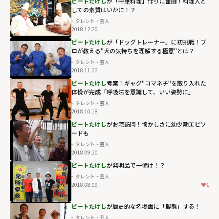
ビートたけし
が「中華料理」作りに奮闘！料理人と
しての素質はいかに！？
タレント・芸人
2018.12.20
ビートたけし
が「ドッグトレーナー」に初挑戦！プ
ロが教える"犬の気持ちを理解する極意"とは？
タレント・芸人
2018.11.22
ビートたけし
考案！ギャグ"コマネチ"を取り入れた
体操が完成「呼吸法を意識して、いい姿勢に」
タレント・芸人
2018.10.18
ビートたけし
がお宅訪問！懐かしさに幼少期エピソ
ードも
タレント・芸人
2018.09.20
ビートたけし
が発明品で一儲け！？
タレント・芸人
2018.08.09
1
ビートたけし
が歴史的な名場面に「擬態」する！
タレント・芸人