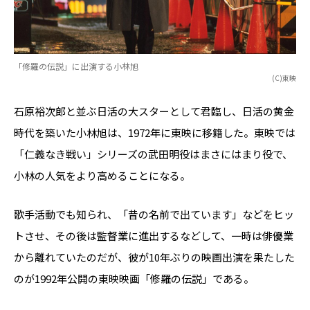
「修羅の伝説」に出演する小林旭
(C)東映
石原裕次郎と並ぶ日活の大スターとして君臨し、日活の黄金
時代を築いた小林旭は、1972年に東映に移籍した。東映では
「仁義なき戦い」シリーズの武田明役はまさにはまり役で、
小林の人気をより高めることになる。
歌手活動でも知られ、「昔の名前で出ています」などをヒッ
トさせ、その後は監督業に進出するなどして、一時は俳優業
から離れていたのだが、彼が10年ぶりの映画出演を果たした
のが1992年公開の東映映画「修羅の伝説」である。