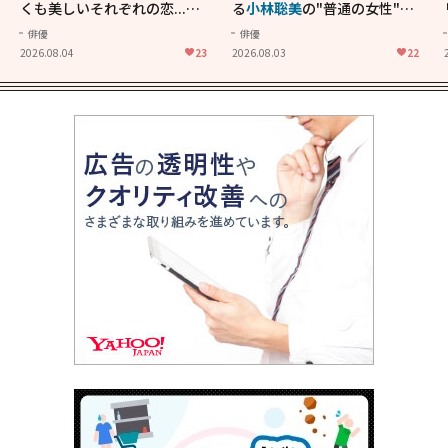
くも美しいそれぞれの恋...生
る
小林聡美
の"普通の女性"が
きることの尊さを教えてくれ
大人に刺さる...映画「かもめ
俳優
俳優
た映画「あの花が咲く丘で、
食堂」にも通じる静かな芝居
2026.08.04
23
2026.08.03
22
君とまた出会えたら。」