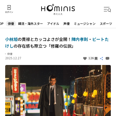
OP
俳優
韓流・海外スター
アイドル
声優
ミュージシャン
スポーツ
小林旭
の貫禄とカッコよさが全開！
陣内孝則
・
ビートた
けし
の存在感も際立つ「修羅の伝説」
俳優
2025.12.27
126