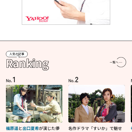
人気の記事
Ranking
一覧へ
1
2
No.
No.
福原遥
と
出口夏希
が演じた儚
名作ドラマ「すいか」で魅せ