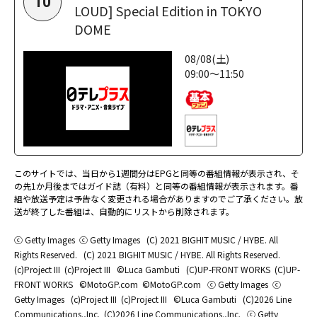
10
LOUD] Special Edition in TOKYO
DOME
08/08(土)
09:00～11:50
このサイトでは、当日から1週間分はEPGと同等の番組情報が表示され、そ
の先1か月後まではガイド誌（有料）と同等の番組情報が表示されます。番
組や放送予定は予告なく変更される場合がありますのでご了承ください。放
送が終了した番組は、自動的にリストから削除されます。
ⓒ Getty Images
ⓒ Getty Images
(C) 2021 BIGHIT MUSIC / HYBE. All
Rights Reserved.
(C) 2021 BIGHIT MUSIC / HYBE. All Rights Reserved.
(c)Project III
(c)Project III
©Luca Gambuti
(C)UP-FRONT WORKS
(C)UP-
FRONT WORKS
©MotoGP.com
©MotoGP.com
ⓒ Getty Images
ⓒ
Getty Images
(c)Project III
(c)Project III
©Luca Gambuti
(C)2026 Line
Communications.,Inc.
(C)2026 Line Communications.,Inc.
ⓒ Getty