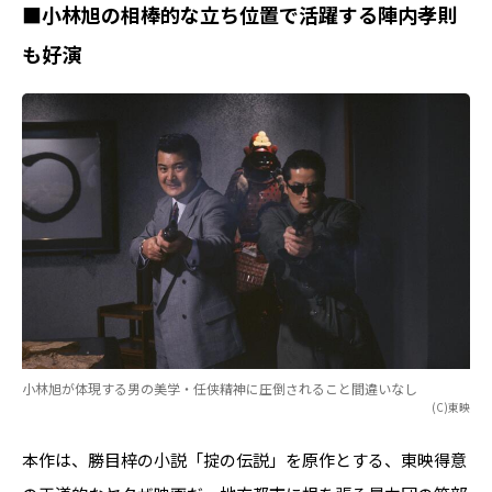
■小林旭の相棒的な立ち位置で活躍する陣内孝則
も好演
小林旭が体現する男の美学・任侠精神に圧倒されること間違いなし
(C)東映
本作は、勝目梓の小説「掟の伝説」を原作とする、東映得意