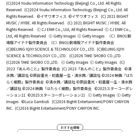
(C)2024 Youku Information Technology (Beijing) Co., Ltd. All Rights
Reserved.
(C)2024 Youku Information Technology (Beijing) Co., Ltd. All
Rights Reserved.
©イザワオフィス
©イザワオフィス
(C) 2021 BIGHIT
MUSIC / HYBE. All Rights Reserved.
(C) 2021 BIGHIT MUSIC / HYBE. All
Rights Reserved.
ⓒ CJ ENM Co., Ltd, All Rights Reserved
ⓒ CJ ENM Co.,
Ltd, All Rights Reserved
ⓒ Getty Images
ⓒ Getty Images
（C）BNOI/劇
場版アイナナ製作委員会
（C）BNOI/劇場版アイナナ製作委員会
(C)BEIJING IQIYI SCIENCE & TECHNOLOGY CO., LTD.
(C)BEIJING IQIYI
SCIENCE & TECHNOLOGY CO., LTD.
(C)2026 TAKE SHOBO CO.,LTD.
(C)2026 TAKE SHOBO CO.,LTD.
ⓒ Getty Images
ⓒ Getty Images
(C)
2023『あんのこと』製作委員会
(C) 2023『あんのこと』製作委員会
©清
水茜／講談社 ©原田重光・初嘉屋一生・清水茜／講談社 ©2024 映画「はた
らく細胞」製作委員会
©清水茜／講談社 ©原田重光・初嘉屋一生・清水茜
／講談社 ©2024 映画「はたらく細胞」製作委員会
©2025スターコーポレ
ーション21
©2025スターコーポレーション21
ⓒ Getty Images
ⓒ Getty
Images
©Luca Gambuti
(C)2016 BigHit Entertainment/PONY CANYON
INC.
(C)2016 BigHit Entertainment/PONY CANYON INC.
おすすめ情報