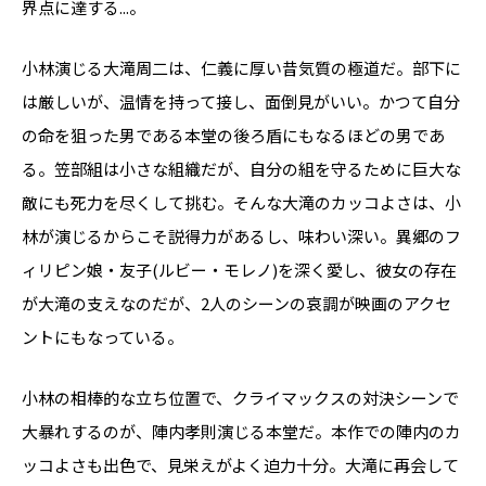
界点に達する...。
小林演じる大滝周二は、仁義に厚い昔気質の極道だ。部下に
は厳しいが、温情を持って接し、面倒見がいい。かつて自分
の命を狙った男である本堂の後ろ盾にもなるほどの男であ
る。笠部組は小さな組織だが、自分の組を守るために巨大な
敵にも死力を尽くして挑む。そんな大滝のカッコよさは、小
林が演じるからこそ説得力があるし、味わい深い。異郷のフ
ィリピン娘・友子(ルビー・モレノ)を深く愛し、彼女の存在
が大滝の支えなのだが、2人のシーンの哀調が映画のアクセ
ントにもなっている。
小林の相棒的な立ち位置で、クライマックスの対決シーンで
大暴れするのが、陣内孝則演じる本堂だ。本作での陣内のカ
ッコよさも出色で、見栄えがよく迫力十分。大滝に再会して