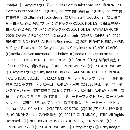
Images
ⓒ Getty Images
©2026 Line Communications.,Inc.
©2026 Line
Communications.,Inc.
(C)BNOI/アイナナ製作委員会
(C)BNOI/アイナナ製
作委員会
(C) Ultimate Productions
(C) Ultimate Productions
(C)日渡早
紀・白泉社(花とゆめ)/フライングドッグ/PRODUCTION I.G
(C)日渡早紀・
白泉社(花とゆめ)/フライングドッグ/PRODUCTION I.G
©️VIVA LA ROCK
2026
©️VIVA LA ROCK 2026
©Luca Gambuti
(C)KBS
(C)KBS
(C) 2021
BIGHIT MUSIC / HYBE. All Rights Reserved.
(C) 2021 BIGHIT MUSIC / HYBE.
All Rights Reserved.
ⓒ Getty Images
ⓒ Getty Images
(C)ABC
(C)ABC
(C)Media Caravan International Limited
(C)Media Caravan International
Limited
(C) MBC PLUS
(C) MBC PLUS
(C)「2019 L♡DK」製作委員会
(C)
「2019 L♡DK」製作委員会
(C)UP-FRONT WORKS
(C)UP-FRONT WORKS
ⓒ Getty Images
ⓒ Getty Images
©2026 TAKE SHOBO CO.,LTD.
©2026
TAKE SHOBO CO.,LTD.
(C)2023 映画「ギーツ・キングオージャー」製作委
員会 (C)石森プロ・テレビ朝日・ADK EM・東映
(C)2023 映画「ギーツ・キ
ングオージャー」製作委員会 (C)石森プロ・テレビ朝日・ADK EM・東映
(C)
舞台「それってキセキ」製作委員会（キョードーファクトリー、ローソンチ
ケット）
(C)舞台「それってキセキ」製作委員会（キョードーファクトリ
ー、ローソンチケット）
©BS-TBS
©BS-TBS
(C)BNOI/アイナナ製作委員
会
(C)BNOI/アイナナ製作委員会
(C) 2021 BIGHIT MUSIC / HYBE. All Rights
Reserved.
(C) 2021 BIGHIT MUSIC / HYBE. All Rights Reserved.
(C)UP-
FRONT WORKS
(C)UP-FRONT WORKS
ⓒ Getty Images
ⓒ Getty Images