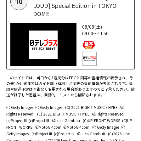
10
LOUD] Special Edition in TOKYO
DOME
08/08(土)
09:00～11:50
このサイトでは、当日から1週間分はEPGと同等の番組情報が表示され、そ
の先1か月後まではガイド誌（有料）と同等の番組情報が表示されます。番
組や放送予定は予告なく変更される場合がありますのでご了承ください。放
送が終了した番組は、自動的にリストから削除されます。
ⓒ Getty Images
ⓒ Getty Images
(C) 2021 BIGHIT MUSIC / HYBE. All
Rights Reserved.
(C) 2021 BIGHIT MUSIC / HYBE. All Rights Reserved.
(c)Project III
(c)Project III
©Luca Gambuti
(C)UP-FRONT WORKS
(C)UP-
FRONT WORKS
©MotoGP.com
©MotoGP.com
ⓒ Getty Images
ⓒ
Getty Images
(c)Project III
(c)Project III
©Luca Gambuti
(C)2026 Line
Communications.,Inc.
(C)2026 Line Communications.,Inc.
ⓒ Getty