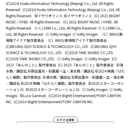
(C)2024 Youku Information Technology (Beijing) Co., Ltd. All Rights
Reserved.
(C)2024 Youku Information Technology (Beijing) Co., Ltd. All
Rights Reserved.
©イザワオフィス
©イザワオフィス
(C) 2021 BIGHIT
MUSIC / HYBE. All Rights Reserved.
(C) 2021 BIGHIT MUSIC / HYBE. All
Rights Reserved.
ⓒ CJ ENM Co., Ltd, All Rights Reserved
ⓒ CJ ENM Co.,
Ltd, All Rights Reserved
ⓒ Getty Images
ⓒ Getty Images
（C）BNOI/劇
場版アイナナ製作委員会
（C）BNOI/劇場版アイナナ製作委員会
(C)BEIJING IQIYI SCIENCE & TECHNOLOGY CO., LTD.
(C)BEIJING IQIYI
SCIENCE & TECHNOLOGY CO., LTD.
(C)2026 TAKE SHOBO CO.,LTD.
(C)2026 TAKE SHOBO CO.,LTD.
ⓒ Getty Images
ⓒ Getty Images
(C)
2023『あんのこと』製作委員会
(C) 2023『あんのこと』製作委員会
©清
水茜／講談社 ©原田重光・初嘉屋一生・清水茜／講談社 ©2024 映画「はた
らく細胞」製作委員会
©清水茜／講談社 ©原田重光・初嘉屋一生・清水茜
／講談社 ©2024 映画「はたらく細胞」製作委員会
©2025スターコーポレ
ーション21
©2025スターコーポレーション21
ⓒ Getty Images
ⓒ Getty
Images
©Luca Gambuti
(C)2016 BigHit Entertainment/PONY CANYON
INC.
(C)2016 BigHit Entertainment/PONY CANYON INC.
おすすめ情報