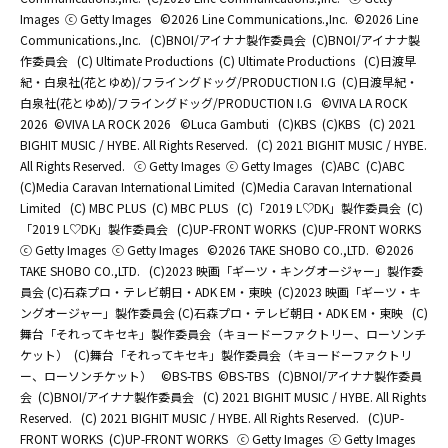
Images
ⓒ Getty Images
©2026 Line Communications.,Inc.
©2026 Line
Communications.,Inc.
(C)BNOI/アイナナ製作委員会
(C)BNOI/アイナナ製
作委員会
(C) Ultimate Productions
(C) Ultimate Productions
(C)日渡早
紀・白泉社(花とゆめ)/フライングドッグ/PRODUCTION I.G
(C)日渡早紀・
白泉社(花とゆめ)/フライングドッグ/PRODUCTION I.G
©️VIVA LA ROCK
2026
©️VIVA LA ROCK 2026
©Luca Gambuti
(C)KBS
(C)KBS
(C) 2021
BIGHIT MUSIC / HYBE. All Rights Reserved.
(C) 2021 BIGHIT MUSIC / HYBE.
All Rights Reserved.
ⓒ Getty Images
ⓒ Getty Images
(C)ABC
(C)ABC
(C)Media Caravan International Limited
(C)Media Caravan International
Limited
(C) MBC PLUS
(C) MBC PLUS
(C)「2019 L♡DK」製作委員会
(C)
「2019 L♡DK」製作委員会
(C)UP-FRONT WORKS
(C)UP-FRONT WORKS
ⓒ Getty Images
ⓒ Getty Images
©2026 TAKE SHOBO CO.,LTD.
©2026
TAKE SHOBO CO.,LTD.
(C)2023 映画「ギーツ・キングオージャー」製作委
員会 (C)石森プロ・テレビ朝日・ADK EM・東映
(C)2023 映画「ギーツ・キ
ングオージャー」製作委員会 (C)石森プロ・テレビ朝日・ADK EM・東映
(C)
舞台「それってキセキ」製作委員会（キョードーファクトリー、ローソンチ
ケット）
(C)舞台「それってキセキ」製作委員会（キョードーファクトリ
ー、ローソンチケット）
©BS-TBS
©BS-TBS
(C)BNOI/アイナナ製作委員
会
(C)BNOI/アイナナ製作委員会
(C) 2021 BIGHIT MUSIC / HYBE. All Rights
Reserved.
(C) 2021 BIGHIT MUSIC / HYBE. All Rights Reserved.
(C)UP-
FRONT WORKS
(C)UP-FRONT WORKS
ⓒ Getty Images
ⓒ Getty Images