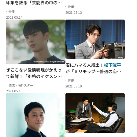
印象を語る「芸能界の中のオ
ナギ」が視聴者の心をつかん
俳優
アシスみたいな存在です」
だ理由
俳優
2021.05.12
2021.05.14
沼にハマる人続出！
松下洸平
ぎこちない愛情表現がかえっ
が「＃リモラブ～普通の恋は
て新鮮！「別格のイケメン」
邪道～」でその実力を証明
俳優
と言わしめる
チャ・ウヌ
の繊
韓流・海外スター
2021.05.10
細さ
2021.05.10