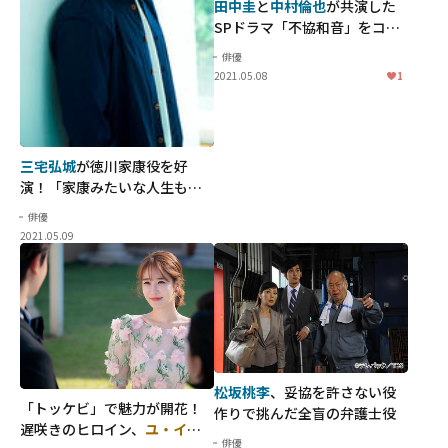
田中圭
と
中村倫也
が共演した
SPドラマ「不協和音」をコラ
ムニスト・
吉田潮
が語る！
俳優
2021.05.08
1
三宅弘城
が徳川家康役を好
演！「家康みたいな人生もか
っこいいと思います」
俳優
2021.05.09
松坂桃李
、妥協を許さない役
「トッケビ」で魅力が開花！
作りで挑んだ全盲の弁護士役
遅咲きのヒロイン、
ユ・イン
俳優