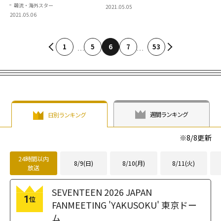
ナ
が演じる自立した女性像
韓流・海外スター
2021.05.05
2021.05.06
1
5
6
7
53
週間ランキング
日別ランキング
※
8/8
更新
24時間以内
8/9(日)
8/10(月)
8/11(火)
放送
SEVENTEEN 2026 JAPAN
1
位
FANMEETING 'YAKUSOKU' 東京ドー
ム