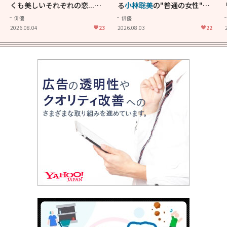
くも美しいそれぞれの恋...生
る
小林聡美
の"普通の女性"が
きることの尊さを教えてくれ
大人に刺さる...映画「かもめ
俳優
俳優
た映画「あの花が咲く丘で、
食堂」にも通じる静かな芝居
2026.08.04
23
2026.08.03
22
君とまた出会えたら。」