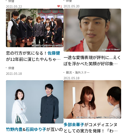
俳優
俳優
2021.05.20
2021.05.22
1
恋の行方が気になる！
佐藤健
一途な愛情表現が評判に...えく
が12年前に演じたやんちゃで
ぼを浮かべた笑顔が好印象な
一本気な執事役
俳優
キム・ミンギュ
の王様役
韓流・海外スター
2021.05.18
2021.05.18
多部未華子
がコメディエンヌ
竹野内豊
&
石田ゆり子
が互いの
としての実力を発揮！「わた