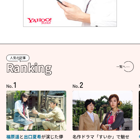
人気の記事
Ranking
一覧へ
1
2
No.
No.
福原遥
と
出口夏希
が演じた儚
名作ドラマ「すいか」で魅せ