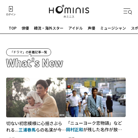
TOP
俳優
韓流・海外スター
アイドル
声優
ミュージシャン
ス
「ドラマ」の新着記事一覧
What's New
「ニューヨーク恋物語」など
切ない初恋模様に心揺さぶら
田村正和
が残した名作が放送
れる...
三浦春馬
らの名演が今も
決定
愛され続けている理由